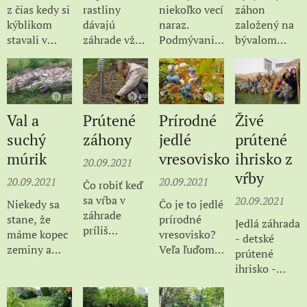
z čias kedy si
rastliny
niekoľko vecí
záhon
Ako si
kýblikom
dávajú
naraz.
založený na
NAVRHNÚŤ
stavali v
záhrade vždy
Podmývanie
bývalom
(1. časť),
pieskovisku
nový ďalší
domu
trávniku,
Založiť a
bábovky a
rozmer -
dažďovou
okolo domu
VYBUDOVAŤ
tak som
zvislú
vodou,
na slnečnej
(2. časť), aké
začala
záhradu. V
vodný biotop
strane.
Základné
uvažovať čo s
poslednej
a bylinkovú
Pripravený
RASTLINY
Val a
Prútené
Prírodné
Živé
ním.
dobe sú v
špirálu. Ako
pomocou tzv.
zasadiť (3.
suchý
záhony
jedlé
prútené
Prerobili
obľube
spolu
"nepriestrelné
časť s
múrik
vresovisko
ihrisko z
sme staré
viaceré druhy
súvisia, viac
mulču", ktorý
prehľadnou
20.09.2021
vŕby
pieskovisko
jedlých
v článku.
sa skladal z
tabuľkou
20.09.2021
20.09.2021
Čo robiť keď
na
popínavých
otočených
rastlín), ako
sa vŕba v
20.09.2021
Niekedy sa
Čo je to jedlé
parenisko.
rastliniek,
trávnych
si
záhrade
stane, že
prírodné
ktoré
drnov,
VYPESTOVAŤ
Jedlá záhrada
príliš
máme kopec
vresovisko?
potrebujú k
papierových
(4. časť) a
- detské
rozrastie?
zeminy a
Veľa ľuďom
svojmu
kartónov,
PRIRODZENE
prútené
Zmladiť ju
nevieme čo s
sa pod
rozkvetu
konského
OCHRÁNIŤ
ihrisko -
zrezaním
ňou. Ja
vresoviskom
podpornú
hnoja a
(5. časť)
akcia sa
podľa
osobne mám
vybavia
konštrukciu,
slamy.
prírodnú...
konala 9.
potreby, vŕba