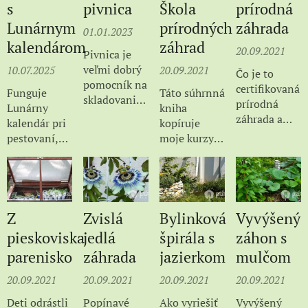
s
pivnica
Škola
prírodná
Lunárnym
prírodných
záhrada
01.01.2023
kalendárom
záhrad
20.09.2021
Pivnica je
veľmi dobrý
10.07.2025
20.09.2021
Čo je to
pomocník na
certifikovaná
Funguje
Táto súhrnná
skladovanie
prírodná
Lunárny
kniha
prebytkov
záhrada a
kalendár pri
kopíruje
nielen zo
sieť takých
pestovaní,
moje kurzy z
záhrady.
záhrad sa
alebo sú
cyklu Škola
Plastová
dočítate v
dnes
prírodných
pivnica do
tomto
silnejšie
záhrad. Je
prírodnej
článku.
prekážky,
rozdelená do
záhrady?
ktoré
siedmych
Z
Zvislá
Bylinková
Vyvýšený
"prekričia"
navzájom
pieskoviska
jedlá
špirála s
záhon s
vplyv Luny?
súvisiacich
parenisko
záhrada
jazierkom
mulčom
celkov,
podobne,
20.09.2021
20.09.2021
20.09.2021
20.09.2021
ako témy
Deti odrástli
Popínavé
Ako vyriešiť
Vyvýšený
kurzov.