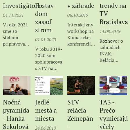
Investigátori
Postav
v záhrade
trendy na
dom
TV
04.11.2021
06.10.2019
zasaď
Bratislava
V roku 2021
Interaktívny
strom
sme so
workshop na
14.08.2019
štábom
Klimatickej
01.01.2020
Rozhovor o
pripravovanej
konferencii
záhradách
V roku 2019-
relácie
Slovensko
INAK.
2020 som
Investigátori
2019. 45
Relácia
spolupracovala
pripravovali
minútový
Beseda o
s STV na
spoločne
vstup v rámci
piatej. Pol
relácii
časť
série
hodinový
Postav dom
venovenú
interaktívnych
rozhovor pre
zasaď strom.
pokusom a
workshopov
televíziu
Natočili sme
ich popisom
na
Bratislava v
viac dielov
Nočná
Jedlé
STV
TA3 -
na tému
konferencii
rámci relácie
na rôzne
"vplyvy Luny
venovanej
pyramída
mestá a
relácia
Prečo
Beseda o
témy. Zostrih
na
klimatickým
- Hanka
miesta
Zemepán
vymierajú
piatej o
jednptlivých
pestovanie
zmenám
iných
Sekulová
-
včely
dielov
plodín".
6.10.2019
24.06.2019