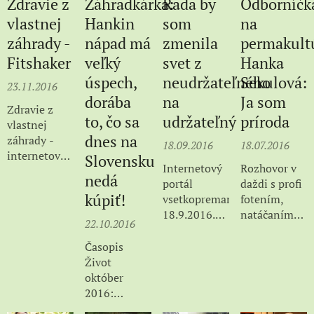
Zdravie z
Záhradkárka:
Rada by
Odborníčk
záhrady.
bola fajn :-)
Moderoval
časopisu
Moderoval
vlastnej
Hankin
som
na
Marián
Z&V, v
Marián
záhrady -
nápad má
zmenila
permakult
Benka.
kategórii
Benka.
Fitshaker
veľký
svet z
Hanka
"alternative
vita".
úspech,
neudržateľného
Sekulová:
23.11.2016
dorába
na
Ja som
Zdravie z
to, čo sa
udržateľný
príroda
vlastnej
dnes na
záhrady -
18.09.2016
18.07.2016
internetový
Slovensku
Internetový
Rozhovor v
portál
nedá
portál
daždi s profi
FITSHAKER,
kúpiť!
vsetkopremamu.sk
fotením,
23.11.2016
18.9.2016.
natáčaním
22.10.2016
Rozhovor na
videozáznamu
tému
a pravdaže
Časopis
udržateľnosti
profesionálno
Život
a iné moje
vizážistkou a
október
úvahy.
stylistkou do
2016:
víkendovej
22.10.2016