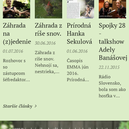
prílohy Sme
(42/2016)
ženy. Aj
Nápad
titulka :-)
nadšenkyne
prírodných
Záhrada
Záhrada z
Prírodná
Spojky 28
záhrad
na
ríše snov.
Hanka
-
Hanky
(z)jedenie
Sekulová
talkshow
Sekulovej
30.06.2016
Adely
(52) má
01.07.2016
01.06.2016
Záhrada z
úspech u
Banášovej
ríše snov.
Rozhovor s
Časopis
záhradkárov.
Nehnojí sa,
so
EMMA jún
22.11.2015
Vo verejnej
nestrieka,
zástupcom
2016.
"semienkovni"
Rádio
napriek
šéfredaktora
Prírodná
nájdete
Slovensko,
tomu je plná
Mariánom
Hanka
biologicky
bola som ako
zdravých
Benkom pre
Sekulová
čisté osivo,
hosťka v
plodov
júlové číslo
ktoré nie je
relácii
Televízne
časopisu
geneticky
Staršie články
Spojky Adely
noviny na
Z&V v
modifikované.
Banášovej,
TV Markíza-
kategórii
veľmi
jún 2016
"alternatíva".
príjemné