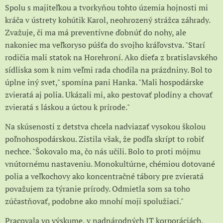
Spolu s majiteľkou a tvorkyňou tohto územia hojnosti mi
kráča v ústrety kohútik Karol, neohrozený strážca záhrady.
Zvažuje, či ma má preventívne ďobnúť do nohy, ale
nakoniec ma veľkoryso púšťa do svojho kráľovstva. "Starí
rodičia mali statok na Horehroní. Ako dieťa z bratislavského
sídliska som k nim veľmi rada chodila na prázdniny. Bol to
úplne iný svet," spomína pani Hanka. "Mali hospodárske
zvieratá aj polia. Ukázali mi, ako pestovať plodiny a chovať
zvieratá s láskou a úctou k prírode."
Na skúsenosti z detstva chcela nadviazať vysokou školou
poľnohospodárskou. Zistila však, že podľa skrípt to robiť
nechce. "Šokovalo ma, čo nás učili. Bolo to proti môjmu
vnútornému nastaveniu. Monokultúrne, chémiou dotované
polia a veľkochovy ako koncentračné tábory pre zvieratá
považujem za týranie prírody. Odmietla som sa toho
zúčastňovať, podobne ako mnohí moji spolužiaci."
Pracovala vo výskume, v nadnárodných IT korporáciách,