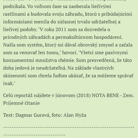
podnikala. Vo voľnom čase sa zaoberala liečivými
rastlinami a budovala svoju záhradu, ktorú s pribúdajúcimi
informáciami menila do súčasnej trvalo udržateľnej a
liečivej podoby. "V roku 2011 som sa dozvedela o
prírodných záhradách a permakultúrnom hospodárení.
Našla som systém, ktorý mi dával obrovský zmysel a začala
som sa venovať len tomu," hovorí. "Všetci sme pasívnymi
konzumentmi množstva chémie. Som presvedčená, že táto
doba jedová je neudržateľná. Na základe vlastných
skúsenosti som chcela ľuďom ukázať, že sa môžeme správať
inak."
Celú reportáž nájdete v júnovom (2018) NOTA BENE - Zem.
Príjemné čítanie
Text: Dagmar Gurová, foto: Alan Hyža
-------------------------------------------------------------
-----------------------------