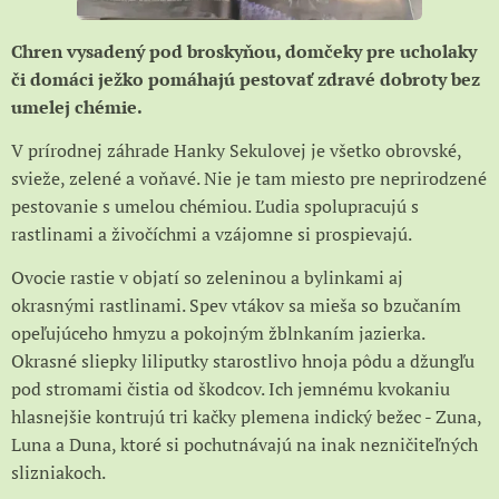
Chren vysadený pod broskyňou, domčeky pre ucholaky
či domáci ježko pomáhajú pestovať zdravé dobroty bez
umelej chémie.
V prírodnej záhrade Hanky Sekulovej je všetko obrovské,
svieže, zelené a voňavé. Nie je tam miesto pre neprirodzené
pestovanie s umelou chémiou. Ľudia spolupracujú s
rastlinami a živočíchmi a vzájomne si prospievajú.
Ovocie rastie v objatí so zeleninou a bylinkami aj
okrasnými rastlinami. Spev vtákov sa mieša so bzučaním
opeľujúceho hmyzu a pokojným žblnkaním jazierka.
Okrasné sliepky liliputky starostlivo hnoja pôdu a džungľu
pod stromami čistia od škodcov. Ich jemnému kvokaniu
hlasnejšie kontrujú tri kačky plemena indický bežec - Zuna,
Luna a Duna, ktoré si pochutnávajú na inak nezničiteľných
slizniakoch.