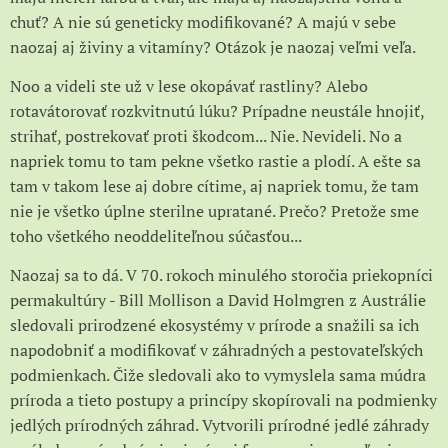
chuť? A nie sú geneticky modifikované? A majú v sebe
naozaj aj živiny a vitamíny? Otázok je naozaj veľmi veľa.
Noo a videli ste už v lese okopávať rastliny? Alebo
rotavátorovať rozkvitnutú lúku? Prípadne neustále hnojiť,
strihať, postrekovať proti škodcom... Nie. Nevideli. No a
napriek tomu to tam pekne všetko rastie a plodí. A ešte sa
tam v takom lese aj dobre cítime, aj napriek tomu, že tam
nie je všetko úplne sterilne upratané. Prečo? Pretože sme
toho všetkého neoddeliteľnou súčasťou...
Naozaj sa to dá. V 70. rokoch minulého storočia priekopníci
permakultúry - Bill Mollison a David Holmgren z Austrálie
sledovali prirodzené ekosystémy v prírode a snažili sa ich
napodobniť a modifikovať v záhradných a pestovateľských
podmienkach. Čiže sledovali ako to vymyslela sama múdra
príroda a tieto postupy a princípy skopírovali na podmienky
jedlých prírodných záhrad. Vytvorili prírodné jedlé záhrady