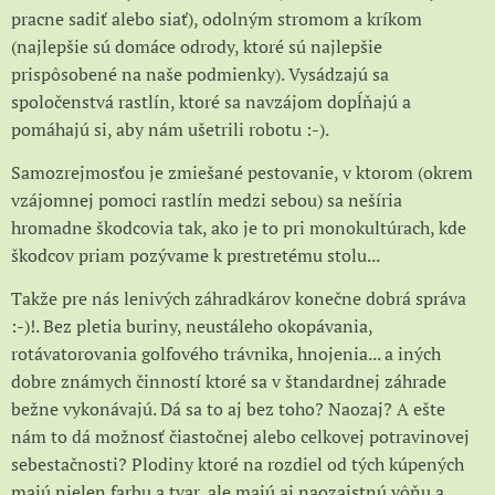
pracne sadiť alebo siať), odolným stromom a kríkom
(najlepšie sú domáce odrody, ktoré sú najlepšie
prispôsobené na naše podmienky). Vysádzajú sa
spoločenstvá rastlín, ktoré sa navzájom dopĺňajú a
pomáhajú si, aby nám ušetrili robotu :-).
Samozrejmosťou je zmiešané pestovanie, v ktorom (okrem
vzájomnej pomoci rastlín medzi sebou) sa nešíria
hromadne škodcovia tak, ako je to pri monokultúrach, kde
škodcov priam pozývame k prestretému stolu...
Takže pre nás lenivých záhradkárov konečne dobrá správa
:-)!. Bez pletia buriny, neustáleho okopávania,
rotávatorovania golfového trávnika, hnojenia... a iných
dobre známych činností ktoré sa v štandardnej záhrade
bežne vykonávajú. Dá sa to aj bez toho? Naozaj? A ešte
nám to dá možnosť čiastočnej alebo celkovej potravinovej
sebestačnosti? Plodiny ktoré na rozdiel od tých kúpených
majú nielen farbu a tvar, ale majú aj naozajstnú vôňu a