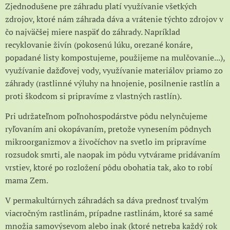
Zjednodušene pre záhradu platí využívanie všetkých
zdrojov, ktoré nám záhrada dáva a vrátenie týchto zdrojov v
čo najväčšej miere naspäť do záhrady. Napríklad
recyklovanie živín (pokosenú lúku, orezané konáre,
popadané listy kompostujeme, použijeme na mulčovanie...),
využívanie dažďovej vody, využívanie materiálov priamo zo
záhrady (rastlinné výluhy na hnojenie, posilnenie rastlín a
proti škodcom si pripravíme z vlastných rastlín).
Pri udržateľnom poľnohospodárstve pôdu nelynčujeme
ryľovaním ani okopávaním, pretože vynesením pôdnych
mikroorganizmov a živočíchov na svetlo im pripravíme
rozsudok smrti, ale naopak im pôdu vytvárame pridávaním
vrstiev, ktoré po rozložení pôdu obohatia tak, ako to robí
mama Zem.
V permakultúrnych záhradách sa dáva prednosť trvalým
viacročným rastlinám, prípadne rastlinám, ktoré sa samé
množia samovýsevom alebo inak (ktoré netreba každý rok