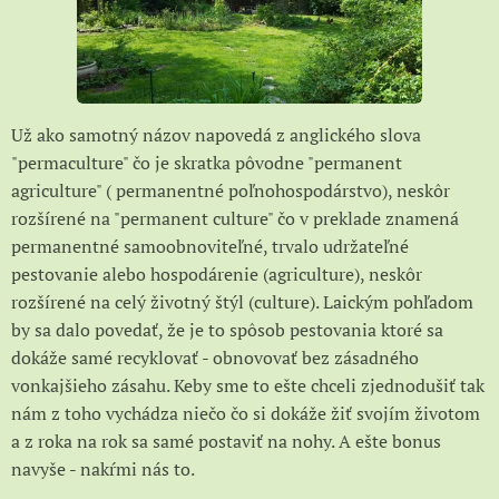
Už ako samotný názov napovedá z anglického slova
"permaculture" čo je skratka pôvodne "permanent
agriculture" ( permanentné poľnohospodárstvo), neskôr
rozšírené na "permanent culture" čo v preklade znamená
permanentné samoobnoviteľné, trvalo udržateľné
pestovanie alebo hospodárenie (agriculture), neskôr
rozšírené na celý životný štýl (culture). Laickým pohľadom
by sa dalo povedať, že je to spôsob pestovania ktoré sa
dokáže samé recyklovať - obnovovať bez zásadného
vonkajšieho zásahu. Keby sme to ešte chceli zjednodušiť tak
nám z toho vychádza niečo čo si dokáže žiť svojím životom
a z roka na rok sa samé postaviť na nohy. A ešte bonus
navyše - nakŕmi nás to.