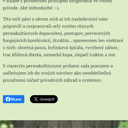
v súlade s prírodnými princípmi fungovania vo voľnej
prírode. Aké jednoduché :-).
Títo milí páni a okrem nich aj ich nasledovníci nám
pripravili a rozpracovali celý systém rôznych
permakultúrnych doporučení, postupov, preverených
fungujúcich kombinácií, štruktúr... spomeniem len niektoré
z nich: slnečná pasca, bylinková špirála, vyvýšený záhon,
tvar kľúčová dierka, nemecká kopa, slepačí traktor a iné.
S viacerým permakultúrnymi prvkami rada pracujem a
začleňujem ich do svojich návrhov ako neoddeliteľnú
prirodzenú súčasť prírodných záhrad a systémov.
Share