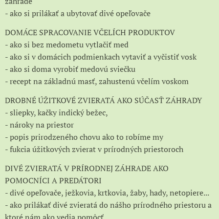
záhrade
- ako si prilákať a ubytovať divé opeľovače
DOMÁCE SPRACOVANIE VČELÍCH PRODUKTOV
- ako si bez medometu vytlačiť med
- ako si v domácich podmienkach vytaviť a vyčistiť vosk
- ako si doma vyrobiť medovú sviečku
- recept na základnú masť, zahustenú včelím voskom
DROBNÉ ÚŽITKOVÉ ZVIERATÁ AKO SÚČASŤ ZÁHRADY
- sliepky, kačky indický bežec,
- nároky na priestor
- popis prirodzeného chovu ako to robíme my
- fukcia úžitkových zvierat v prírodných priestoroch
DIVÉ ZVIERATÁ V PRÍRODNEJ ZÁHRADE AKO
POMOCNÍCI A PREDÁTORI
- divé opeľovače, ježkovia, krtkovia, žaby, hady, netopiere...
- ako prilákať divé zvieratá do nášho prírodného priestoru a
ktoré nám ako vedia pomôcť