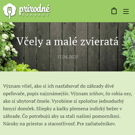
Včely a malé zvieratá
17.04.2021
Význam včiel, ako si ich nasťahovať do záhrady divé
opeľovače, popis najznámejšíc. Význam sršňov, čo robia osy,
ako si ubytovať čmele. Vyrobíme si spoločne jednoduchý
hmyzí domček. Sliepky a kačky plemena indický bežec v
záhrade. Čo potrebujú aby sa stali našimi pomocníkmi.
Nároky na priestor a starostlivosť. Pre začiatočníkov.