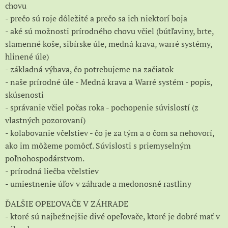
chovu
- prečo sú roje dôležité a prečo sa ich niektorí boja
- aké sú možnosti prírodného chovu včiel (bútľaviny, brte,
slamenné koše, sibírske úle, medná krava, warré systémy,
hlinené úle)
- základná výbava, čo potrebujeme na začiatok
- naše prírodné úle - Medná krava a Warré systém - popis,
skúsenosti
- správanie včiel počas roka - pochopenie súvislostí (z
vlastných pozorovaní)
- kolabovanie včelstiev - čo je za tým a o čom sa nehovorí,
ako im môžeme pomôcť. Súvislosti s priemyselným
poľnohospodárstvom.
- prírodná liečba včelstiev
- umiestnenie úľov v záhrade a medonosné rastliny
ĎALŠIE OPEĽOVAČE V ZÁHRADE
- ktoré sú najbežnejšie divé opeľovače, ktoré je dobré mať v