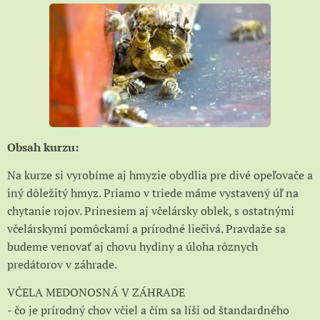
Obsah kurzu:
Na kurze si vyrobíme aj hmyzie obydlia pre divé opeľovače a
iný dôležitý hmyz. Priamo v triede máme vystavený úľ na
chytanie rojov. Prinesiem aj včelársky oblek, s ostatnými
včelárskymi pomôckami a prírodné liečivá. Pravdaže sa
budeme venovať aj chovu hydiny a úloha rôznych
predátorov v záhrade.
VČELA MEDONOSNÁ V ZÁHRADE
- čo je prírodný chov včiel a čím sa líši od štandardného