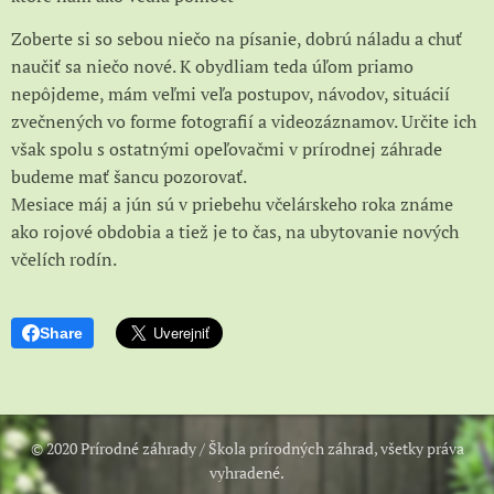
Zoberte si so sebou niečo na písanie, dobrú náladu a chuť
naučiť sa niečo nové. K obydliam teda úľom priamo
nepôjdeme, mám veľmi veľa postupov, návodov, situácií
zvečnených vo forme fotografií a videozáznamov. Určite ich
však spolu s ostatnými opeľovačmi v prírodnej záhrade
budeme mať šancu pozorovať.
Mesiace máj a jún sú v priebehu včelárskeho roka známe
ako rojové obdobia a tiež je to čas, na ubytovanie nových
včelích rodín.
Share
© 2020 Prírodné záhrady / Škola prírodných záhrad, všetky práva
vyhradené.