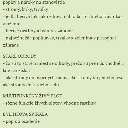
popisy a nároky na stanovištia
- stromy, kríky, trvalky
- jedlá liečivá lúka ako zdravá náhrada sterilného trávnika -
zloženie
- liečivé rastliny a byliny v záhrade
- najbežnejšie popínavky, trvalky a zelenina v prírodnej
záhrade
STARÉ ODRODY
- čo sú to staré a miestne odrody, prečo sú pre nás vhodné a
kde ich získať
- aké stromy do ovocných sadov, aké stromy do jedlého lesa,
aké stromy do tvrdého sadu
MULTIFUNKČNÝ ŽIVÝ PLOT
- rôzne funkcie živých plotov, vhodné rastliny
BYLINKOVÁ ŠPIRÁLA
- popis a osadenie