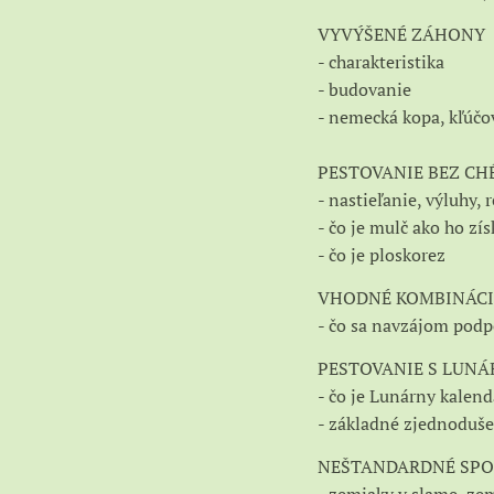
VYVÝŠENÉ ZÁHONY
- charakteristika
- budovanie
- nemecká kopa, kľúčo
PESTOVANIE BEZ CH
- nastieľanie, výluhy,
- čo je mulč ako ho zí
- čo je ploskorez
VHODNÉ KOMBINÁCI
- čo sa navzájom podp
PESTOVANIE S LUNÁ
- čo je Lunárny kalend
- základné zjednoduše
NEŠTANDARDNÉ SPO