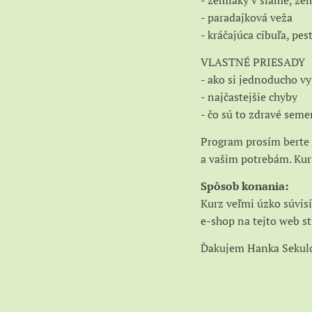
- zemiaky v slame, ze
- paradajková veža
- kráčajúca cibuľa, pe
VLASTNÉ PRIESADY
- ako si jednoducho vy
- najčastejšie chyby
- čo sú to zdravé seme
Program prosím berte 
a vašim potrebám. Kurz
Spôsob konania:
Kurz veľmi úzko súvis
e-shop na tejto web s
Ďakujem Hanka Sekul