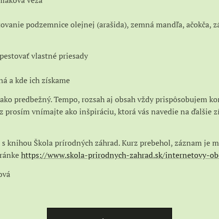
miaková veža
stovanie podzemnice olejnej (arašida), zemná mandľa, ačokča, z
pestovať vlastné priesady
ná a kde ich získame
ako predbežný. Tempo, rozsah aj obsah vždy prispôsobujem kon
 prosím vnímajte ako inšpiráciu, ktorá vás navedie na ďalšie z
í s knihou Škola prírodných záhrad. Kurz prebehol, záznam je m
tránke
https://www.skola-prirodnych-zahrad.sk/internetovy-o
ová