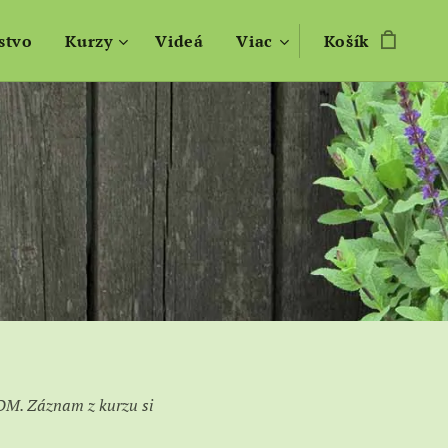
stvo
Kurzy
Videá
Viac
Košík
ZOOM. Záznam z kurzu si