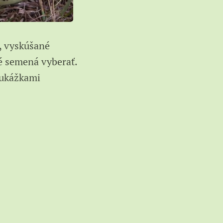
, vyskúšané
ké semená vyberať.
 ukážkami