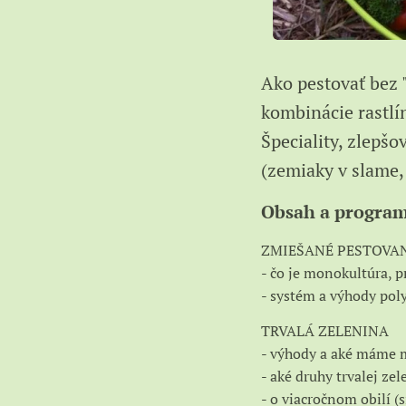
Ako pestovať bez
kombinácie rastlín
Špeciality, zlepš
(zemiaky v slame, 
Obsah a program
ZMIEŠANÉ PESTOVA
- čo je monokultúra, 
- systém a výhody pol
TRVALÁ ZELENINA
- výhody a aké máme 
- aké druhy trvalej ze
- o viacročnom obilí (s