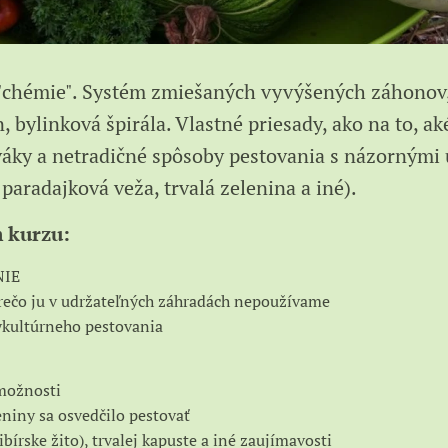
 "chémie". Systém zmiešaných vyvýšených záhonov
, bylinková špirála. Vlastné priesady, ako na to, a
ováky a netradičné spôsoby pestovania s názornými
paradajková veža, trvalá zelenina a iné).
 kurzu:
NIE
prečo ju v udržateľných záhradách nepoužívame
ykultúrneho pestovania
možnosti
leniny sa osvedčilo pestovať
ibírske žito), trvalej kapuste a iné zaujímavosti