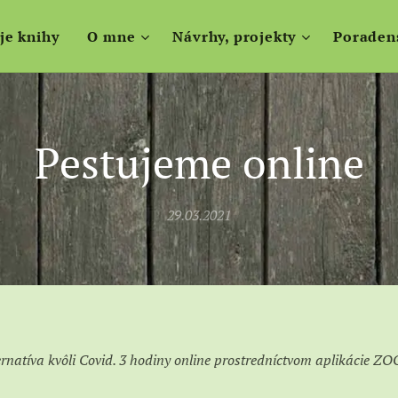
je knihy
O mne
Návrhy, projekty
Poraden
Pestujeme online
29.03.2021
ternatíva kvôli Covid. 3 hodiny online prostredníctvom aplikácie 