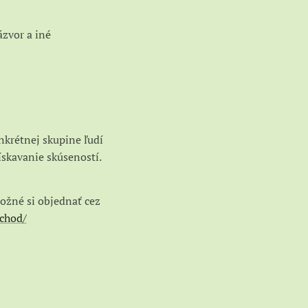
ázvor a iné
krétnej skupine ľudí
ískavanie skúseností.
ožné si objednať cez
bchod/