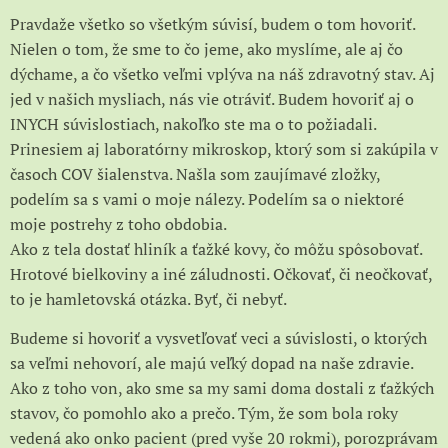
Pravdaže všetko so všetkým súvisí, budem o tom hovoriť.
Nielen o tom, že sme to čo jeme, ako myslíme, ale aj čo
dýchame, a čo všetko veľmi vplýva na náš zdravotný stav. Aj
jed v našich mysliach, nás vie otráviť. Budem hovoriť aj o
INYCH súvislostiach, nakoľko ste ma o to požiadali.
Prinesiem aj laboratórny mikroskop, ktorý som si zakúpila v
časoch COV šialenstva. Našla som zaujímavé zložky,
podelím sa s vami o moje nálezy. Podelím sa o niektoré
moje postrehy z toho obdobia.
Ako z tela dostať hliník a ťažké kovy, čo môžu spôsobovať.
Hrotové bielkoviny a iné záludnosti. Očkovať, či neočkovať,
to je hamletovská otázka. Byť, či nebyť.
Budeme si hovoriť a vysvetľovať veci a súvislosti, o ktorých
sa veľmi nehovorí, ale majú veľký dopad na naše zdravie.
Ako z toho von, ako sme sa my sami doma dostali z ťažkých
stavov, čo pomohlo ako a prečo. Tým, že som bola roky
vedená ako onko pacient (pred vyše 20 rokmi), porozprávam