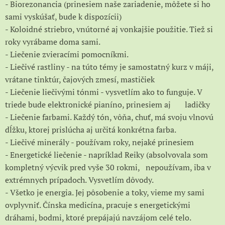
- Biorezonancia (prinesiem naše zariadenie, môžete si ho
sami vyskúšať, bude k dispozícii)
- Koloidné striebro, vnútorné aj vonkajšie použitie. Tiež si
roky vyrábame doma sami.
- Liečenie zvieracími pomocníkmi.
- Liečivé rastliny - na túto témy je samostatný kurz v máji,
vrátane tinktúr, čajových zmesí, mastičiek
- Liečenie liečivými tónmi - vysvetlím ako to funguje. V
triede bude elektronické pianíno, prinesiem aj ladičky
- Liečenie farbami. Každý tón, vôňa, chuť, má svoju vlnovú
dĺžku, ktorej prislúcha aj určitá konkrétna farba.
- Liečivé minerály - používam roky, nejaké prinesiem
- Energetické liečenie - napríklad Reiky (absolvovala som
kompletný výcvik pred vyše 30 rokmi, nepoužívam, iba v
extrémnych prípadoch. Vysvetlím dôvody.
- Všetko je energia. Jej pôsobenie a toky, vieme my sami
ovplyvniť. Čínska medicína, pracuje s energetickými
dráhami, bodmi, ktoré prepájajú navzájom celé telo.